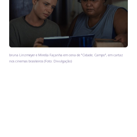
bruna Linzmeyer e Mirella Façanha em cena de "Cidade; Campo", em cartaz
nos cinemas brasileiros (Foto: Divulgação)