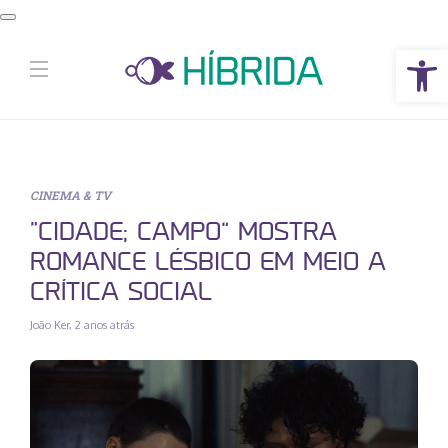
Abrir a barra de ferramentas
CINEMA & TV
“CIDADE; CAMPO” MOSTRA
ROMANCE LÉSBICO EM MEIO A
CRÍTICA SOCIAL
João Ker
,
2 anos atrás